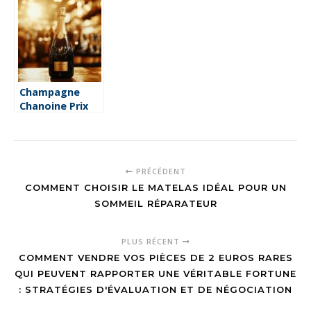
expedition en
jungle exotique
Champagne
Chanoine Prix
Leclerc : Les
meilleurs
accords pour
sublimer vos
PRÉCÉDENT
fruits de mer
COMMENT CHOISIR LE MATELAS IDÉAL POUR UN
SOMMEIL RÉPARATEUR
PLUS RÉCENT
COMMENT VENDRE VOS PIÈCES DE 2 EUROS RARES
QUI PEUVENT RAPPORTER UNE VÉRITABLE FORTUNE
: STRATÉGIES D'ÉVALUATION ET DE NÉGOCIATION