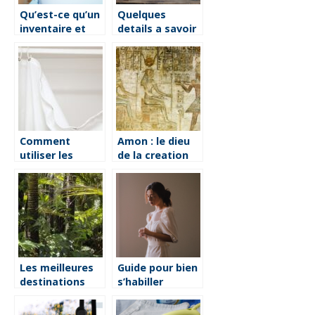
Qu’est-ce qu’un
Quelques
inventaire et
details a savoir
quel est son but
sur Ankorstore
?
Comment
Amon : le dieu
utiliser les
de la creation
rideaux de
de l’Egypte
douche pour
decorer votre
salle de bain
Les meilleures
Guide pour bien
destinations
s’habiller
pour une
lorsqu’on est
expedition en
mince