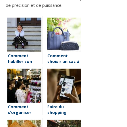
de précision et de puissance.
Comment
Comment
habiller son
choisir un sac à
enfant pour un
main?
événement ?
Comment
Faire du
s’organiser
shopping
pendant les
efficacement
soldes pour
grâce au web