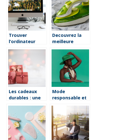
jungle exotique
Trouver
Decouvrez la
l’ordinateur
meilleure
ideal pour un
centrale vapeur
senior debutant
Grundig pour un
repassage
efficace
Les cadeaux
Mode
durables : une
responsable et
facon de faire
marques
plaisir et
engagees : le
preserver
guide des
l’environnement
vetements
homme
respectueux de