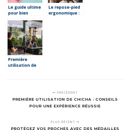
l’environnement
Le guide ultime
Le repose-pied
pour bien
ergonomique :
utiliser une
bien choisir
gomme
pour un meilleur
depilatoire
confort
Première
utilisation de
chicha : conseils
pour une
expérience
réussie
PRÉCÉDENT
PREMIÈRE UTILISATION DE CHICHA : CONSEILS
POUR UNE EXPÉRIENCE RÉUSSIE
PLUS RÉCENT
PROTÉGEZ VOS PROCHES AVEC DES MÉDAILLES