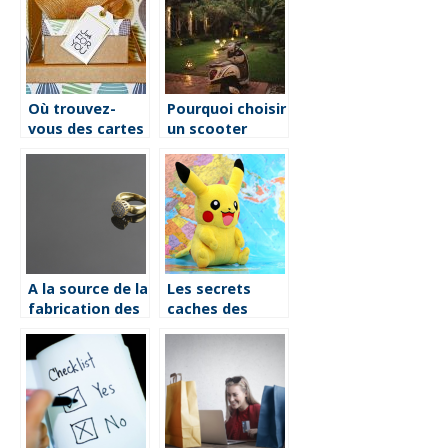
réussir son
shopping?
Où trouvez-
Pourquoi choisir
vous des cartes
un scooter
de vœux pour
plutot qu’une
vos chers ?
moto ?
A la source de la
Les secrets
fabrication des
caches des
bijoux
cartes
Pokemon