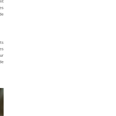
ent
es
de
ts
es
ur
de