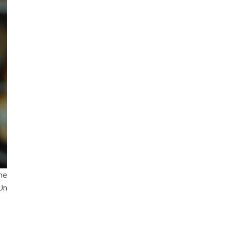
me
Un