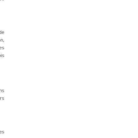
de
on,
Les
is
ns
ors
es