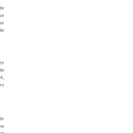
de
se
ur
 de
es
de
€,
urs
ir
ne