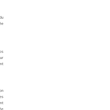
du
ée
os
ur
nt
on
es
nt
mée