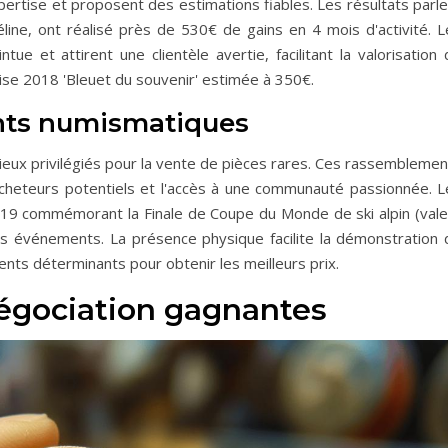
pertise et proposent des estimations fiables. Les résultats parl
ne, ont réalisé près de 530€ de gains en 4 mois d'activité. L
e et attirent une clientèle avertie, facilitant la valorisation 
ise 2018 'Bleuet du souvenir' estimée à 350€.
nts numismatiques
eux privilégiés pour la vente de pièces rares. Ces rassemblemen
cheteurs potentiels et l'accès à une communauté passionnée. L
 2019 commémorant la Finale de Coupe du Monde de ski alpin (vale
s événements. La présence physique facilite la démonstration 
ments déterminants pour obtenir les meilleurs prix.
égociation gagnantes