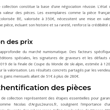
ollection constitue la base d'une négociation réussie. L'état 
la valeur des pièces. Les exemplaires comme la pièce françai
olorisée BE, valorisée à 350€, nécessitent une mise en vale
pièce, incluant son histoire et sa rareté, renforce la crédibilité
on des prix
approfondie du marché numismatique. Des facteurs spécifiqu
s éditions spéciales, les signatures de graveurs et les défauts 
 2019 de la Finale de Coupe du Monde de ski alpin, estimée à 120
ur la valorisation. Les résultats concrets partagés par les vende
des gains mensuels allant de 51€ à plus de 280€.
thentification des pièces
s de collection représentent des étapes essentielles pour garant
 comme Nicolas d'Argus2euros.fr, soulignent l'importance d'u